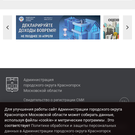
Администрация
городского округа Красногорск
Московской области
Свидетельство о регистрации СМИ
12+
Эл № ФС77-77792 от 31.01.2020.
Для улучшения работы сайт Администрации городского округа
Красногорск Московской области может собирать данные,
КОНТАКТЫ
используя файлы «cookie» и метрические программы . Это
соответствует
Политике обработки и защиты персональных
Адрес: 143404, Московская область, г. Красногорск,
данных в Администрации городского округа Красногорск
ул. Ленина, дом 4.