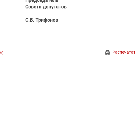
Председатель
Совета депутатов
С.В. Трифонов
Распечата
df]