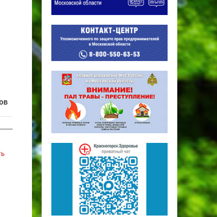
ов
ть