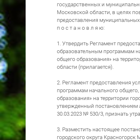
государственных и муниципальны
Московской области, в целях п
предоставления муниципальных 
п о с т а н о в л я ю:
1. Утвердить Регламент предост
образовательным программам на
общего образования» на террито
области (прилагается).
2. Регламент предоставления ус
программам начального общего,
образования» на территории гор
утвержденный постановлением а
30.03.2023 № 530/3, признать ут
3. Разместить настоящее постан
городского округа Красногорск М