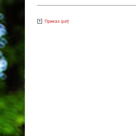
Приказ
[pdf]