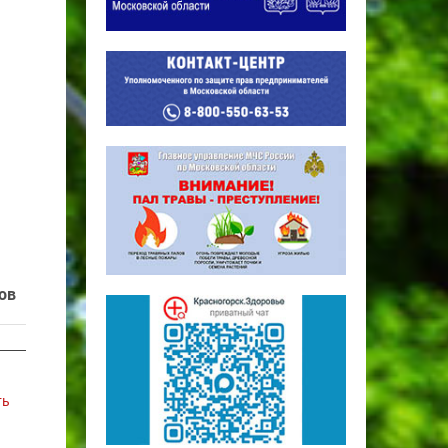
ов
ть