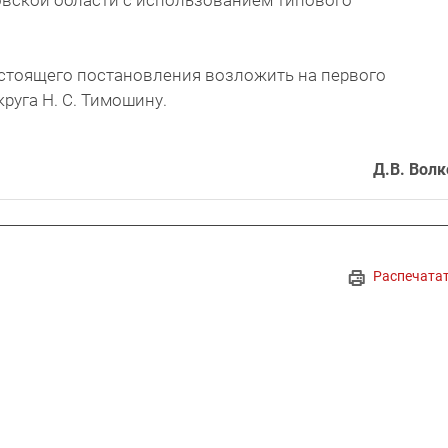
вской области с использованием типового
астоящего постановления возложить на первого
руга Н. С. Тимошину.
Д.В. Волк
Распечата