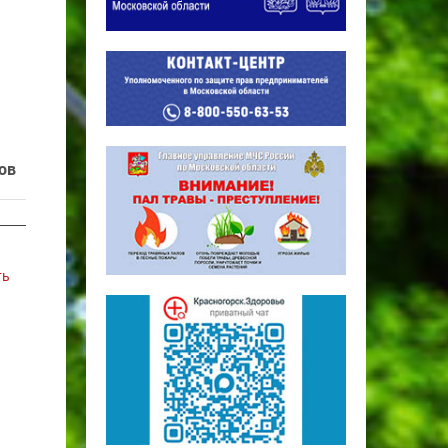
ов
ть