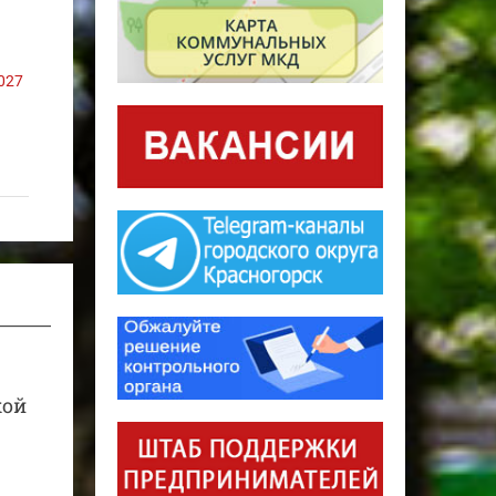
027
кой