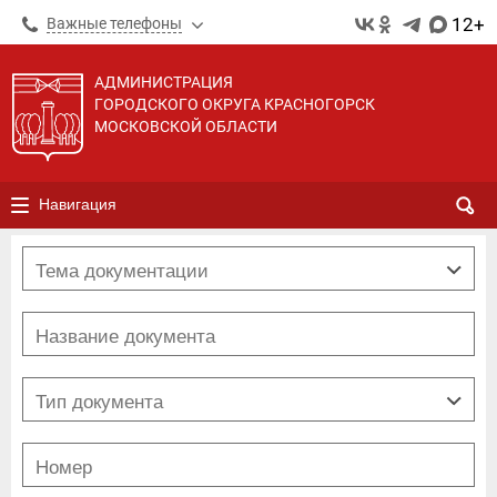
12+
Важные телефоны
АДМИНИСТРАЦИЯ
ГОРОДСКОГО ОКРУГА КРАСНОГОРСК
МОСКОВСКОЙ ОБЛАСТИ
Навигация
Выборы
Муниципальная программа
Муниципальная служба
ЖКХ
РАСПОРЯЖЕНИЕ