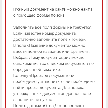
ПОРЯДОК
Архитектура и строительство
Нужный документ на сайте можно найти
ТЕХНОЛОГИЧЕСКАЯ СХЕМА
с помощью формы поиска.
Предпринимательство
УВЕДОМЛЕНИЕ-ПРЕТЕНЗИЯ
Регулирующее воздействие
Заполнять все поля формы не требуется.
СООБЩЕНИЕ
Если известен номер документа,
Транспорт и связь
ОБЪЯВЛЕНИЕ
достаточно заполнить поле «Номер».
Потребительский рынок
В поле «Название документа» можно
ПРЕДОСТЕРЕЖЕНИЕ
ввести полное название или фрагмент.
Социальная сфера
ЗАКЛЮЧЕНИЕ
Выбрав «Тему документации» можно
Трудовые отношения
ознакомиться со списком документов по
определенной тематике.
Экология
Галочку «Проекты документов»
Наружная реклама
необходимо установить, если необходимо
найти проект документа. Для поиска
Земельные отношения
утвержденных документов данное поле
Результаты проверок
заполнять не нужно.
Поля с датами «От», «До» позволяют
Муниципальное имущество