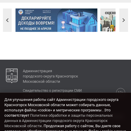
Администрация
городского округа Красногорск
Московской области
Свидетельство о регистрации СМИ
12+
Эл № ФС77-77792 от 31.01.2020.
Для улучшения работы сайт Администрации городского округа
Красногорск Московской области может собирать данные,
КОНТАКТЫ
используя файлы «cookie» и метрические программы . Это
соответствует
Политике обработки и защиты персональных
Адрес: 143404, Московская область, г. Красногорск,
данных в Администрации городского округа Красногорск
ул. Ленина, дом 4.
Московской области
. Продолжая работу с сайтом, Вы даете свое
Электронная почта: