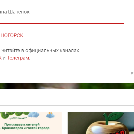
нна Шаченок
АСНОГОРСК
 читайте в официальных каналах
X
и
Телеграм
.
#