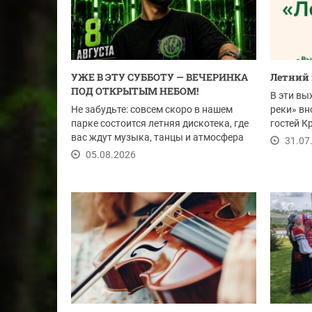
УЖЕ В ЭТУ СУББОТУ — ВЕЧЕРИНКА
Летний 
ПОД ОТКРЫТЫМ НЕБОМ!
В эти вы
Не забудьте: совсем скоро в нашем
реки» вн
парке состоится летняя дискотека, где
гостей К
вас ждут музыка, танцы и атмосфера
на...
31.07
настоящего...
05.08.2026