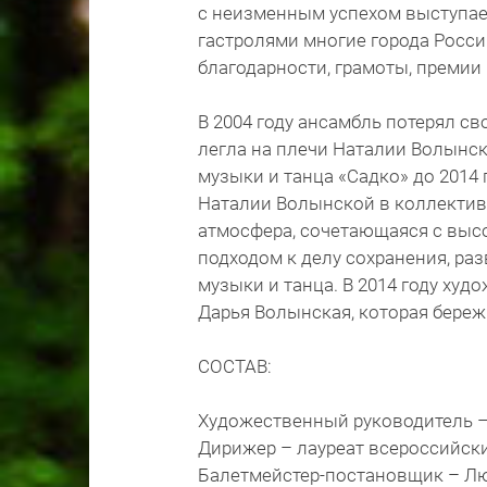
с неизменным успехом выступает
гастролями многие города Росси
благодарности, грамоты, премии 
В 2004 году ансамбль потерял св
легла на плечи Наталии Волынск
музыки и танца «Садко» до 2014 
Наталии Волынской в коллектив
атмосфера, сочетающаяся с вы
подходом к делу сохранения, ра
музыки и танца. В 2014 году ху
Дарья Волынская, которая береж
СОСТАВ:
Художественный руководитель 
Дирижер – лауреат всероссийск
Балетмейстер-постановщик – Л