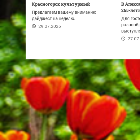
Красногорск культурный
В Алекс
265-лет
Предлагаем вашему вниманию
дайджест на неделю.
Для гост
разнооб
29.07.2026
выступле
муниципа
27.07