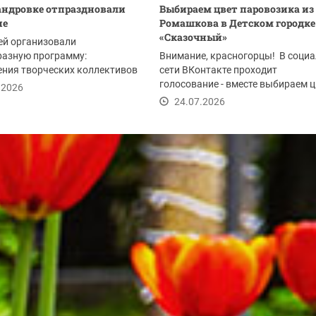
андровке отпраздновали
Выбираем цвет паровозика из
ие
Ромашкова в Детском городке
«Сказочный»
ей организовали
разную программу:
Внимание, красногорцы! В соци
ния творческих коллективов
сети ВКонтакте проходит
литета, мастер-классы,...
голосование - вместе выбираем ц
.2026
паровозика из...
24.07.2026