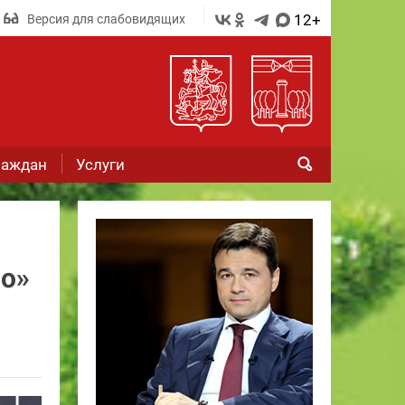
12+
Версия для слабовидящих
раждан
Услуги
о»