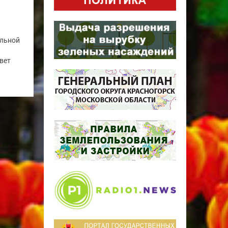
альной
вет