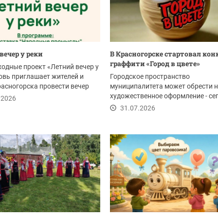
вечер у реки
В Красногорске стартовал кон
граффити «Город в цвете»
ходные проект «Летний вечер у
овь приглашает жителей и
Городское пространство
расногорска провести вечер
муниципалитета может обрести 
художественное оформление - се
.2026
стартовал прием заявок...
31.07.2026