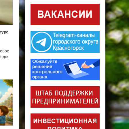
курс
новое
годня