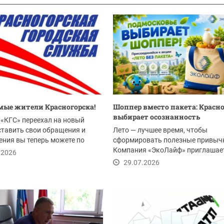
ые жители Красногорска!
Шоппер вместо пакета: Красн
выбирает осознанность
«КГС» переехал на новый
ставить свои обращения и
Лето — лучшее время, чтобы
ния вы теперь можете по
сформировать полезные привыч
Компания «ЭкоЛайф» приглашае
.2026
жителей Красногорска и всего...
29.07.2026