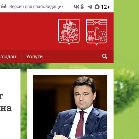
12+
Версия для слабовидящих
раждан
Услуги
г
 на