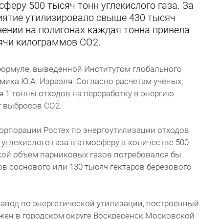
феру 500 тысяч тонн углекислого газа. За
иятие утилизировало свыше 430 тысяч
нении на полигонах каждая тонна привела
ячи килограммов СО2.
ормуле, выведенной Институтом глобального
мика Ю.А. Израэля. Согласно расчетам ученых,
 1 тонны отходов на переработку в энергию
г выбросов СО2.
орпорации Ростех по энергоутилизации отходов
углекислого газа в атмосферу в количестве 500
кой объем парниковых газов потребовался бы
ов соснового или 130 тысяч гектаров березового
авод по энергетической утилизации, построенный
жен в городском округе Воскресенск Московской