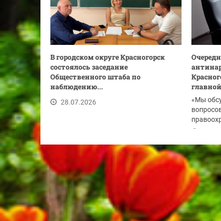
В городском округе Красногорск
Очередн
состоялось заседание
антинар
Общественного штаба по
Красног
наблюдению...
главной.
«Мы обс
28.07.2026
вопросов
правоохр
по...
28.07