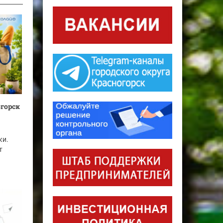
огорск
ки.
т