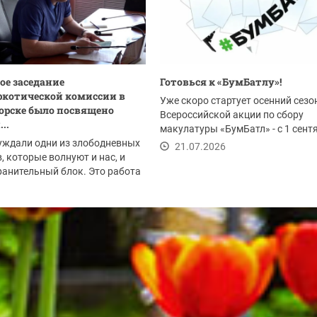
ое заседание
Готовься к «БумБатлу»!
котической комиссии в
Уже скоро стартует осенний сезо
орске было посвящено
Всероссийской акции по сбору
..
макулатуры «БумБатл» - с 1 сент
уждали одни из злободневных
по 30 ноября. Акция...
21.07.2026
, которые волнуют и нас, и
анительный блок. Это работа
.2026