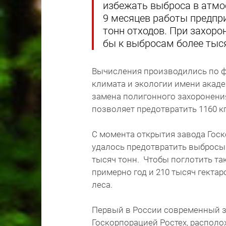
избежать выброса в атмос
9 месяцев работы предпр
тонн отходов. При захоро
бы к выбросам более тыс
Вычисления производились по ф
климата и экологии имени акаде
замена полигонного захоронения
позволяет предотвратить 1160 к
С момента открытия завода Госк
удалось предотвратить выбросы 
тысяч тонн. Чтобы поглотить та
примерно год и 210 тысяч гектар
леса.
Первый в России современный з
Госкорпорацией Ростех, располо