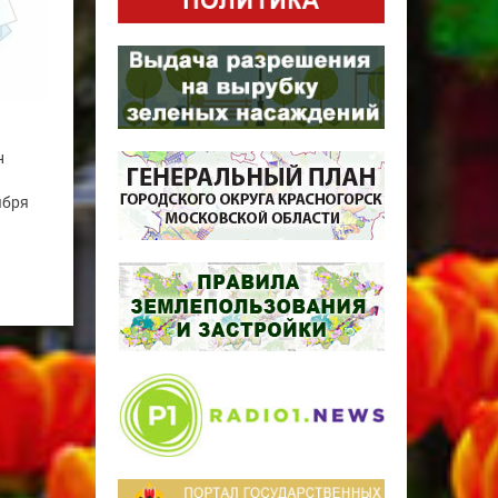
н
ября