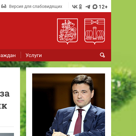
12+
Версия для слабовидящих
раждан
Услуги
за
ик