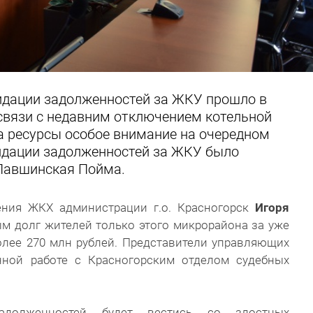
идации задолженностей за ЖКУ прошло в
 связи с недавним отключением котельной
а ресурсы особое внимание на очередном
идации задолженностей за ЖКУ было
Павшинская Пойма.
ения ЖКХ администрации г.о. Красногорск
Игоря
м долг жителей только этого микрорайона за уже
олее 270 млн рублей. Представители управляющих
нной работе с Красногорским отделом судебных
адолженностей будет вестись со злостных