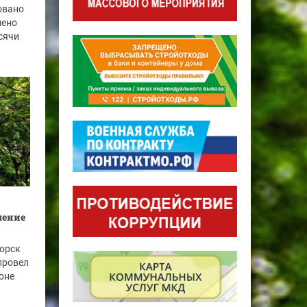
овано
нено
ысячи
шение
горск
провел
оне