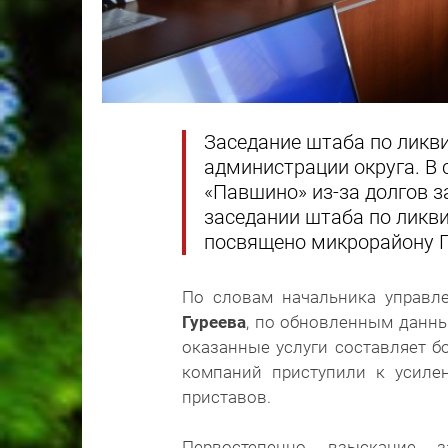
Заседание штаба по ликв
администрации округа. В
«Павшино» из-за долгов з
заседании штаба по ликв
посвящено микрорайону 
По словам начальника управл
Гуреева
, по обновленным данны
оказанные услуги составляет б
компаний приступили к усиле
приставов.
Первостепенно взыскание з