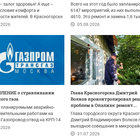
– залог здоровья! А еще –
Всего на этот год было запланир
словие комфорта и
6147 мероприятий, из них выпол
ости жителей. В Красногорске
4610. Это ремонт и замена 1,6 т
ом провели...
погонных...
.2026
05.08.2026
ЛЕНИЕ о стравливании
Глава Красногорска Дмитрий
ого газа
Волков проконтролировал ре
проблем в Опалихе: ремонт...
с планируемыми аварийно-
овительными работами на
Глава городского округа Красно
«Газопровод-отвод на КРП-14
Дмитрий Владимирович Волков 
м 2-я...
выездное совещание в микрорай
.2026
Опалиха после...
31.07.2026