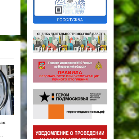
кая
..