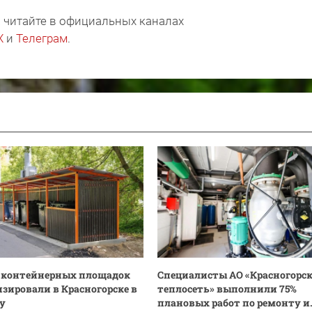
 читайте в официальных каналах
X
и
Телеграм
.
0 контейнерных площадок
Специалисты АО «Красногорс
зировали в Красногорске в
теплосеть» выполнили 75%
ду
плановых работ по ремонту и.