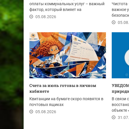
оплаты коммунальных услуг – важный
Чистота 
фактор, который влияет на
важное у
своевременность...
безопасн
05.08.2026
этим лет
05.08
Счета за июль готовы в личном
УВЕДОМ
кабинете
природн
Квитанции на бумаге скоро появятся в
В связи 
почтовых ящиках
восстан
объекте 
05.08.2026
Ду-1020 м
31.07