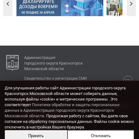
Администрация
городского округа Красногорск
Московской области
Свидетельство о регистрации СМИ
12+
Эл № ФС77-77792 от 31.01.2020.
Для улучшения работы сайт Администрации городского округа
Красногорск Московской области может собирать данные,
КОНТАКТЫ
используя файлы «cookie» и метрические программы . Это
соответствует
Политике обработки и защиты персональных
Адрес: 143404, Московская область, г. Красногорск,
данных в Администрации городского округа Красногорск
ул. Ленина, дом 4.
Московской области
. Продолжая работу с сайтом, Вы даете свое
Электронная почта:
согласие на обработку персональных данных. Файлы cookie можно
krasrn@mosreg.ru
отключить в настройках Вашего браузера.
Принять
Отклонить
Разработка и поддержка сайта ADN