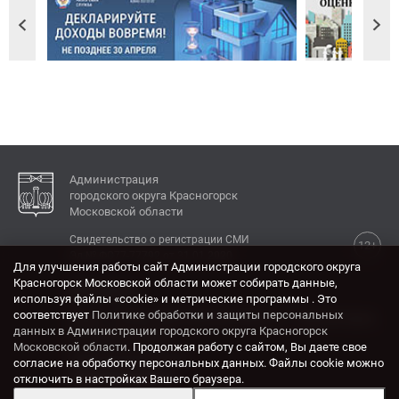
Администрация
городского округа Красногорск
Московской области
Свидетельство о регистрации СМИ
12+
Эл № ФС77-77792 от 31.01.2020.
Для улучшения работы сайт Администрации городского округа
Красногорск Московской области может собирать данные,
КОНТАКТЫ
используя файлы «cookie» и метрические программы . Это
соответствует
Политике обработки и защиты персональных
Адрес: 143404, Московская область, г. Красногорск,
данных в Администрации городского округа Красногорск
ул. Ленина, дом 4.
Московской области
. Продолжая работу с сайтом, Вы даете свое
Электронная почта:
согласие на обработку персональных данных. Файлы cookie можно
krasrn@mosreg.ru
отключить в настройках Вашего браузера.