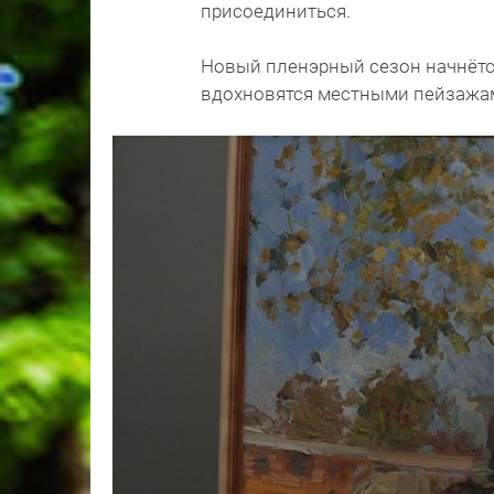
присоединиться.
Новый пленэрный сезон начнётс
вдохновятся местными пейзажам