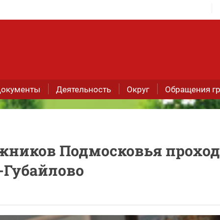
окументы
Деятельность
Округ
Обращения г
жников Подмосковья прохо
-Губайлово