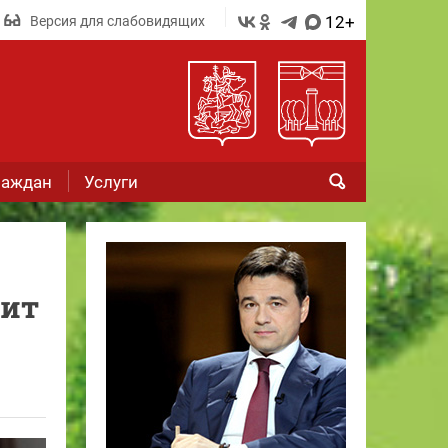
12+
Версия для слабовидящих
раждан
Услуги
дит