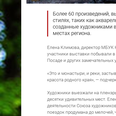
Более 60 произведений, в
стилях, таких как акварел
созданные художниками в
местах региона.
Елена Климова, директор МБУК К
участники выставки побывали в
Посаде и других замечательных 
«Это и монастыри, и реки, засты
красота родного края», — подче
Художники выезжали на пленэры
десятки удивительных мест. Еле
деятельности Союза художников 
поездок продумана до мелочей, 