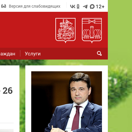
12+
Версия для слабовидящих
раждан
Услуги
 26