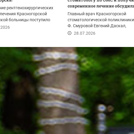
современное лечение обсудили 
ние рентгенохирургических
лечения Красногорской
Главный врач Красногорской
ской больницы поступило
стоматологической поликлиники 
орудование -...
Ф. Смуровой Евгений Даскал,
.2026
сотрудники медицинского...
28.07.2026