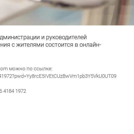
администрации и руководителей
ния с жителями состоится в онлайн-
oom можно по ссылке:
1841972?pwd=Yy8rcE5IVEtCUzBwVm1pb3Y5VkU0UT09
 4184 1972