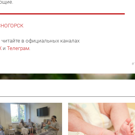
ющие.
АСНОГОРСК
 читайте в официальных каналах
X
и
Телеграм
.
#