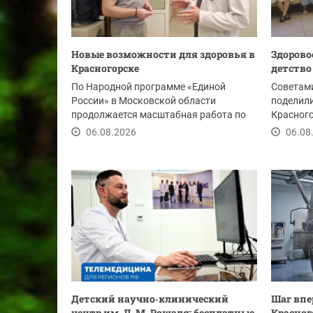
Новые возможности для здоровья в
Здорово
Красногорске
детство
По Народной программе «Единой
Советам
России» в Московской области
поделил
продолжается масштабная работа по
Красног
развитию и модернизации...
мамами. 
06.08.2026
06.08
Детский научно‑клинический
Шаг впе
центр им. Л. М. Рошаля: бесплатные
Красног