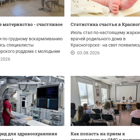
е материнство - счастливое
Статистика счастья в Красног
Июль стал по-настоящему жарки
и по грудному вскармливанию
врачей родильного дома в
ись специалисты
Красногорске - на свет появилис
орского роддома с молодыми
новых жителей. Это...
03.08.2026
Мероприятие...
.2026
ред для здравоохранения
Как попасть на прием к
орска!
стоматологу по ОМС и получ