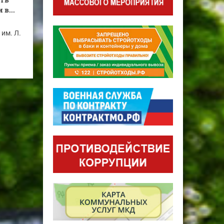
в...
им. Л.