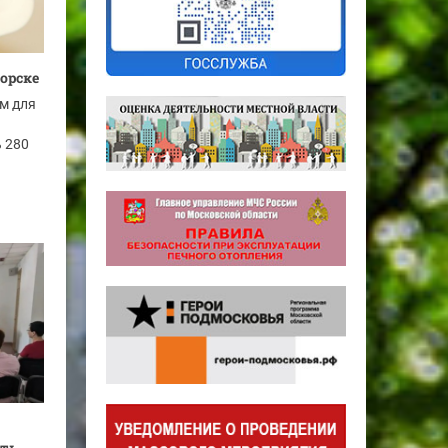
орске
м для
ь 280
ить