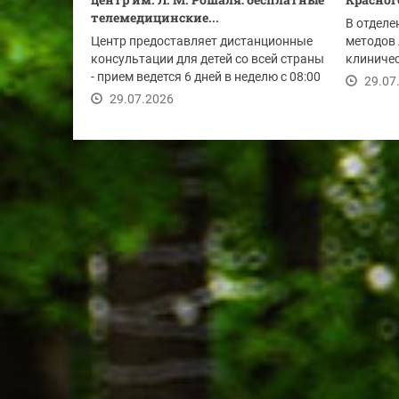
телемедицинские...
В отделе
Центр предоставляет дистанционные
методов 
консультации для детей со всей страны
клиниче
- прием ведется 6 дней в неделю с 08:00
новое об
29.07
до...
29.07.2026