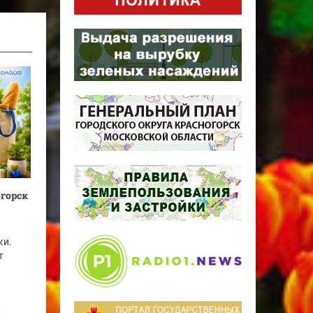
огорск
ки.
т