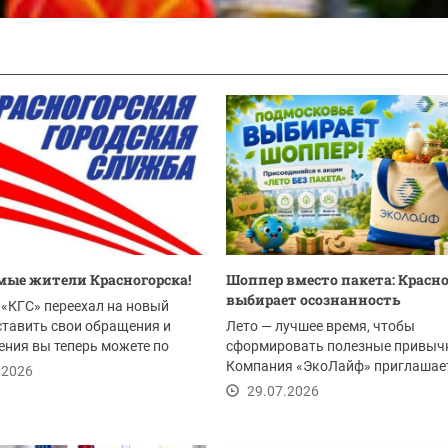
ые жители Красногорска!
Шоппер вместо пакета: Красн
выбирает осознанность
«КГС» переехал на новый
ставить свои обращения и
Лето — лучшее время, чтобы
ния вы теперь можете по
сформировать полезные привыч
Компания «ЭкоЛайф» приглашае
.2026
жителей Красногорска и всего...
29.07.2026