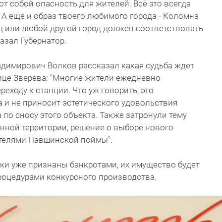
 собой опасность для жителей. Всё это всегда
 А еще и образ твоего любимого города - Коломна
д или любой другой город должен соответствовать
казал Губернатор.
адимирович Волков рассказал какая судьба ждет
ице Зверева: "Многие жители ежедневно
еходу к станции. Что уж говорить, это
а и не приносит эстетического удовольствия
 по сносу этого объекта. Также затронули тему
анной территории, решение о выборе нового
телями Павшинской поймы".
и уже признаны банкротами, их имущество будет
роцедурами конкурсного производства.