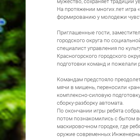
мужество, сохраняет традиции у
На протяжении многих лет игра 
формированию у молодежи чувст
Приглашенные гости, заместите
городского округа по социально
специалист управления по куль
Красногорского городского окру
подготовки команд и пожелали р
Командам предстояло преодолет
мячи в мишень, переносили «ране
комплексно-силовую подготовку,
сборку-разборку автомата.
По окончании игры ребята собра
потом познакомились с бытом в
маскировочном городке, где реб
оружие современных Инженерны