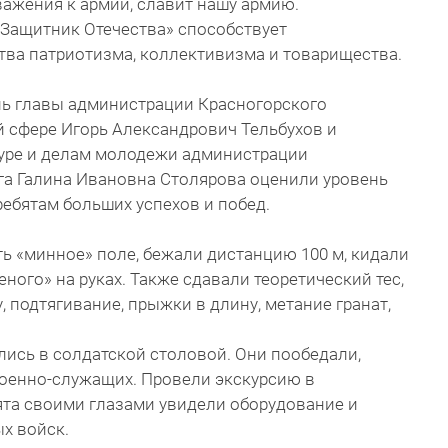
важения к армии, славит нашу армию.
«Защитник Отечества» способствует
ва патриотизма, коллективизма и товарищества.
ль главы администрации Красногорского
й сфере Игорь Александрович Тельбухов и
туре и делам молодежи администрации
га Галина Ивановна Столярова оценили уровень
ебятам больших успехов и побед.
ь «минное» поле, бежали дистанцию 100 м, кидали
ного» на руках. Также сдавали теоретический тес,
 подтягивание, прыжки в длину, метание гранат,
лись в солдатской столовой. Они пообедали,
оенно-служащих. Провели экскурсию в
ята своими глазами увидели оборудование и
х войск.