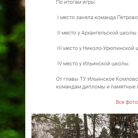
По итогам игры:
I место заняла команда Петров
II место у Архангельской школы
III место у Николо-Урюпинской 
IV место у Ильинской школы.
От главы ТУ Ильинское Комловск
командам дипломы и памятные 
Все фото