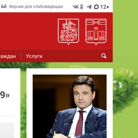
12+
Версия для слабовидящих
раждан
Услуги
9»