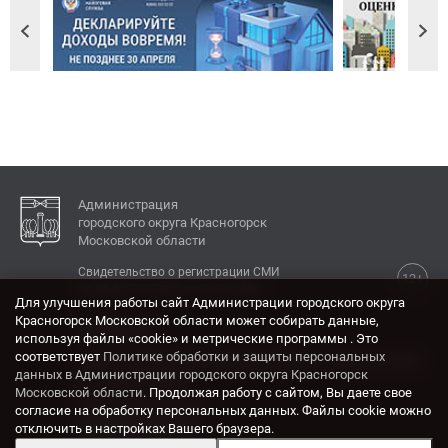
Администрация
городского округа Красногорск
Московской области
Свидетельство о регистрации СМИ
12+
Эл № ФС77-77792 от 31.01.2020.
Для улучшения работы сайт Администрации городского округа
Красногорск Московской области может собирать данные,
КОНТАКТЫ
используя файлы «cookie» и метрические программы . Это
соответствует
Политике обработки и защиты персональных
Адрес: 143404, Московская область, г. Красногорск,
данных в Администрации городского округа Красногорск
ул. Ленина, дом 4.
Московской области
. Продолжая работу с сайтом, Вы даете свое
Электронная почта:
согласие на обработку персональных данных. Файлы cookie можно
krasrn@mosreg.ru
отключить в настройках Вашего браузера.