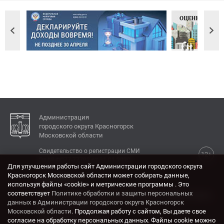
Администрация
городского округа Красногорск
Московской области
Свидетельство о регистрации СМИ
12+
Эл № ФС77-77792 от 31.01.2020.
Для улучшения работы сайт Администрации городского округа
Красногорск Московской области может собирать данные,
КОНТАКТЫ
используя файлы «cookie» и метрические программы . Это
соответствует
Политике обработки и защиты персональных
Адрес: 143404, Московская область, г. Красногорск,
данных в Администрации городского округа Красногорск
ул. Ленина, дом 4.
Московской области
. Продолжая работу с сайтом, Вы даете свое
Электронная почта:
согласие на обработку персональных данных. Файлы cookie можно