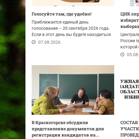
Голосуйте там, где удобно!
ЦИК опр
избират
Приближается единый день
выборах
голосования – 20 сентября 2026 года.
Если в этот день вы будете находиться
Централ
не по месту...
России п
07.08.2026
которой 
размещен
05.08
В Красногорске обсудили
СОСТАВ
представление документов для
УЧАСТК
регистрации кандидатов на...
ПРОВЕД