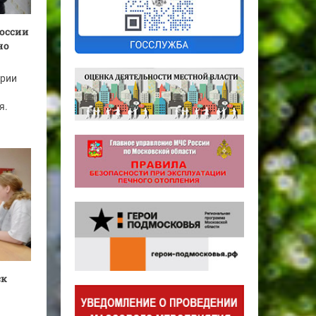
оссии
но
ории
я.
ск