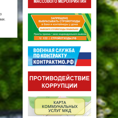
о
ми.