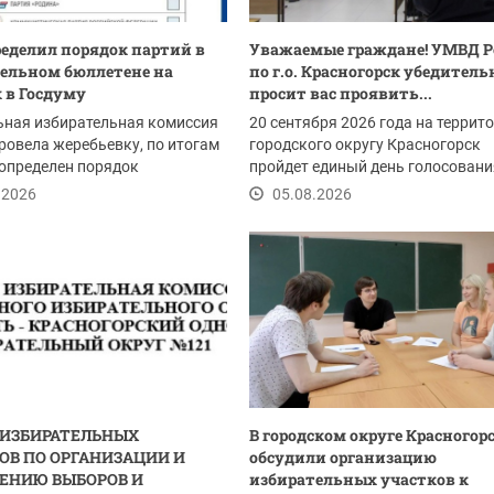
еделил порядок партий в
Уважаемые граждане! ​УМВД Р
ельном бюллетене на
по г.о. Красногорск убедитель
 в Госдуму
просит вас проявить...
ьная избирательная комиссия
20 сентября 2026 года на террит
ровела жеребьевку, по итогам
городского округу Красногорск
определен порядок
пройдет единый день голосовани
ия...
.2026
05.08.2026
 ИЗБИРАТЕЛЬНЫХ
В городском округе Красногор
ОВ ПО ОРГАНИЗАЦИИ И
обсудили организацию
ЕНИЮ ВЫБОРОВ И
избирательных участков к