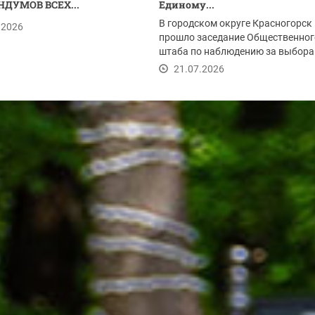
НДУМОВ ВСЕХ...
Единому...
В городском округе Красногорск
.2026
прошло заседание Общественног
штаба по наблюдению за выбора
Одной из тем встречи...
21.07.2026