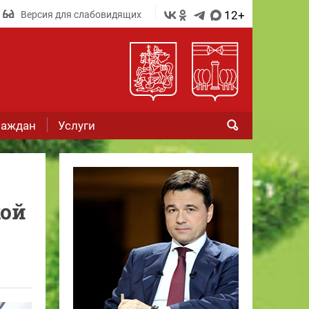
12+
Версия для слабовидящих
раждан
Услуги
кой