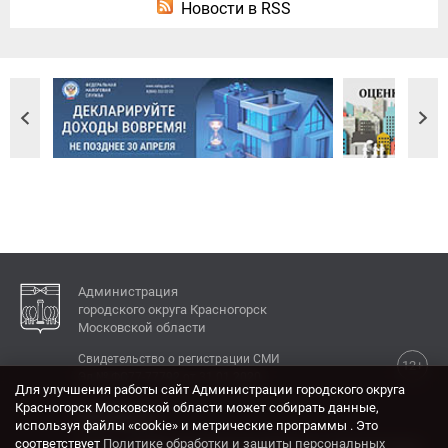
Новости в RSS
Администрация
городского округа Красногорск
Московской области
Свидетельство о регистрации СМИ
12+
Эл № ФС77-77792 от 31.01.2020.
Для улучшения работы сайт Администрации городского округа
Красногорск Московской области может собирать данные,
КОНТАКТЫ
используя файлы «cookie» и метрические программы . Это
соответствует
Политике обработки и защиты персональных
Адрес: 143404, Московская область, г. Красногорск,