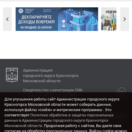
Администрация
городского округа Красногорск
Московской области
Свидетельство о регистрации СМИ
12+
Эл № ФС77-77792 от 31.01.2020.
Для улучшения работы сайт Администрации городского округа
Красногорск Московской области может собирать данные,
КОНТАКТЫ
используя файлы «cookie» и метрические программы . Это
соответствует
Политике обработки и защиты персональных
Адрес: 143404, Московская область, г. Красногорск,
данных в Администрации городского округа Красногорск
ул. Ленина, дом 4.
Московской области
. Продолжая работу с сайтом, Вы даете свое
Электронная почта:
согласие на обработку персональных данных. Файлы cookie можно