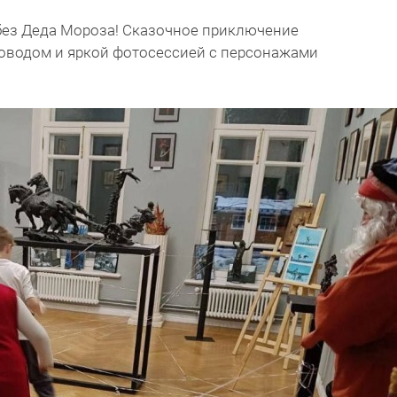
 без Деда Мороза! Сказочное приключение
оводом и яркой фотосессией с персонажами