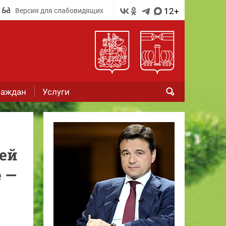
12+
Версия для слабовидящих
раждан
Услуги
ей
 —