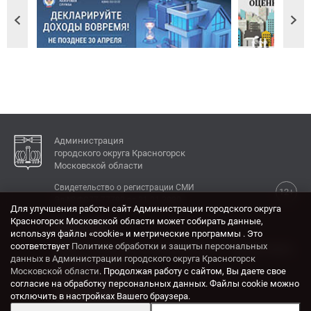
Администрация
городского округа Красногорск
Московской области
Свидетельство о регистрации СМИ
12+
Эл № ФС77-77792 от 31.01.2020.
Для улучшения работы сайт Администрации городского округа
Красногорск Московской области может собирать данные,
КОНТАКТЫ
используя файлы «cookie» и метрические программы . Это
соответствует
Политике обработки и защиты персональных
Адрес: 143404, Московская область, г. Красногорск,
данных в Администрации городского округа Красногорск
ул. Ленина, дом 4.
Московской области
. Продолжая работу с сайтом, Вы даете свое
Электронная почта:
согласие на обработку персональных данных. Файлы cookie можно
krasrn@mosreg.ru
отключить в настройках Вашего браузера.