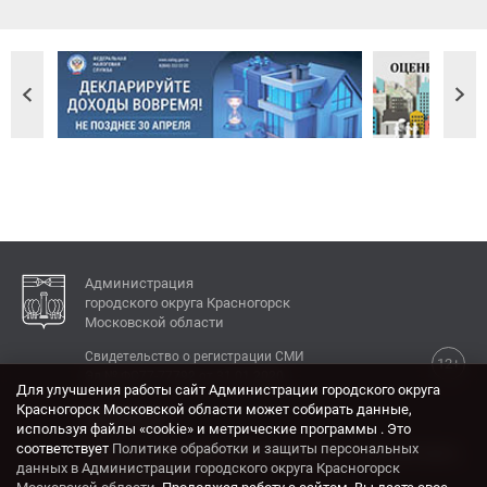
Администрация
городского округа Красногорск
Московской области
Свидетельство о регистрации СМИ
12+
Эл № ФС77-77792 от 31.01.2020.
Для улучшения работы сайт Администрации городского округа
Красногорск Московской области может собирать данные,
КОНТАКТЫ
используя файлы «cookie» и метрические программы . Это
соответствует
Политике обработки и защиты персональных
Адрес: 143404, Московская область, г. Красногорск,
данных в Администрации городского округа Красногорск
ул. Ленина, дом 4.