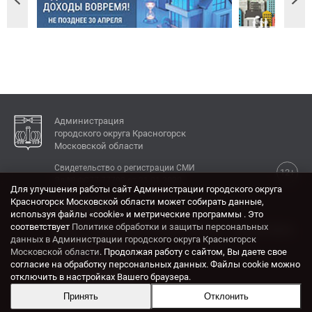
Администрация
городского округа Красногорск
Московской области
Свидетельство о регистрации СМИ
12+
Эл № ФС77-77792 от 31.01.2020.
Для улучшения работы сайт Администрации городского округа
Красногорск Московской области может собирать данные,
КОНТАКТЫ
используя файлы «cookie» и метрические программы . Это
соответствует
Политике обработки и защиты персональных
Адрес: 143404, Московская область, г. Красногорск,
данных в Администрации городского округа Красногорск
ул. Ленина, дом 4.
Московской области
. Продолжая работу с сайтом, Вы даете свое
Электронная почта:
согласие на обработку персональных данных. Файлы cookie можно
krasrn@mosreg.ru
отключить в настройках Вашего браузера.
Принять
Отклонить
Разработка и поддержка сайта ADN