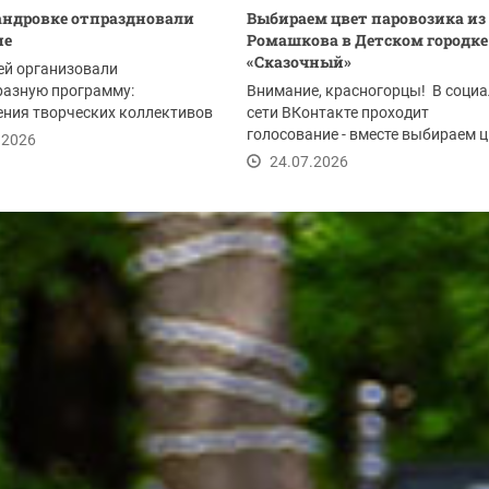
андровке отпраздновали
Выбираем цвет паровозика из
ие
Ромашкова в Детском городке
«Сказочный»
ей организовали
разную программу:
Внимание, красногорцы! В соци
ния творческих коллективов
сети ВКонтакте проходит
литета, мастер-классы,...
голосование - вместе выбираем ц
.2026
паровозика из...
24.07.2026