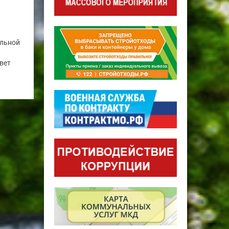
альной
вет