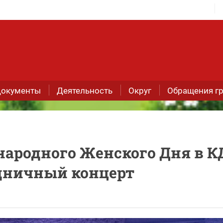
окументы
Деятельность
Округ
Обращения г
ародного Женского Дня в К
дничный концерт