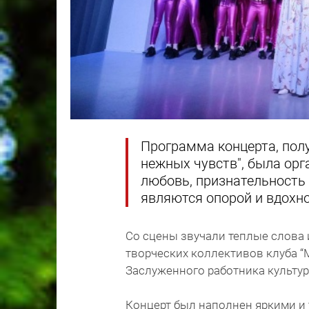
Программа концерта, пол
нежных чувств", была ор
любовь, признательность
являются опорой и вдохно
Со сцены звучали теплые слова 
творческих коллективов клуба “М
Заслуженного работника культу
Концерт был наполнен яркими и