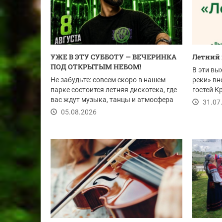
УЖЕ В ЭТУ СУББОТУ — ВЕЧЕРИНКА
Летний 
ПОД ОТКРЫТЫМ НЕБОМ!
В эти вы
Не забудьте: совсем скоро в нашем
реки» вн
парке состоится летняя дискотека, где
гостей К
вас ждут музыка, танцы и атмосфера
на...
31.07
настоящего...
05.08.2026