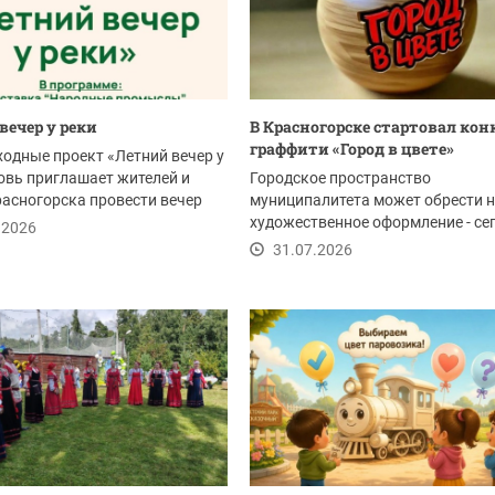
вечер у реки
В Красногорске стартовал кон
граффити «Город в цвете»
ходные проект «Летний вечер у
овь приглашает жителей и
Городское пространство
расногорска провести вечер
муниципалитета может обрести 
художественное оформление - се
.2026
стартовал прием заявок...
31.07.2026