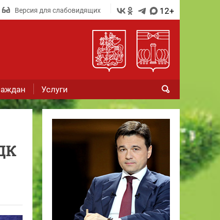
12+
Версия для слабовидящих
раждан
Услуги
ДК