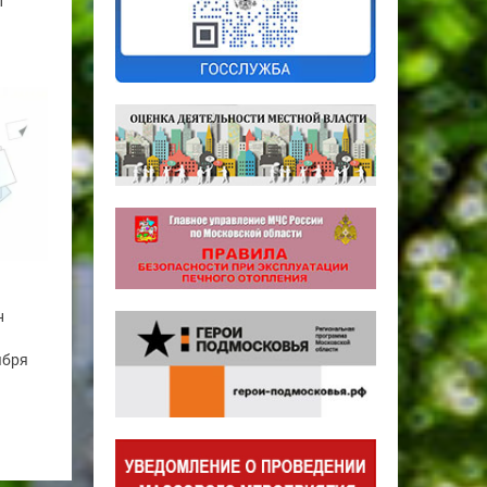
т
н
ября