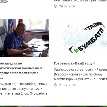
Компания «ЭкоЛайф» приглашае
.2026
жителей Красногорска и всего...
29.07.2026
ое заседание
Готовься к «БумБатлу»!
котической комиссии в
Уже скоро стартует осенний сезо
орске было посвящено
Всероссийской акции по сбору
..
макулатуры «БумБатл» - с 1 сент
уждали одни из злободневных
по 30 ноября. Акция...
21.07.2026
, которые волнуют и нас, и
анительный блок. Это работа
.2026