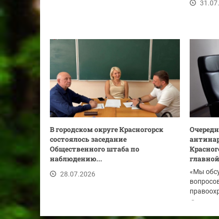
ссылке.
31.07
В городском округе Красногорск
Очередн
состоялось заседание
антинар
Общественного штаба по
Красног
наблюдению...
главной.
«Мы обс
28.07.2026
вопросов
правоохр
по...
28.07