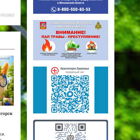
1900883
огорск
ки.