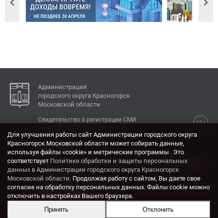
Администрация
городского округа Красногорск
Московской области
Свидетельство о регистрации СМИ
12+
Эл № ФС77-77792 от 31.01.2020.
Для улучшения работы сайт Администрации городского округа
Красногорск Московской области может собирать данные,
КОНТАКТЫ
используя файлы «cookie» и метрические программы . Это
соответствует
Политике обработки и защиты персональных
Адрес: 143404, Московская область, г. Красногорск,
данных в Администрации городского округа Красногорск
ул. Ленина, дом 4.
Московской области
. Продолжая работу с сайтом, Вы даете свое
Электронная почта:
согласие на обработку персональных данных. Файлы cookie можно
krasrn@mosreg.ru
отключить в настройках Вашего браузера.
Принять
Отклонить
Разработка и поддержка сайта ADN