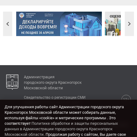
Администрация
городского округа Красногорск
Московской области
Свидетельство о регистрации СМИ
12+
Эл № ФС77-77792 от 31.01.2020.
Для улучшения работы сайт Администрации городского округа
Красногорск Московской области может собирать данные,
КОНТАКТЫ
используя файлы «cookie» и метрические программы . Это
соответствует
Политике обработки и защиты персональных
Адрес: 143404, Московская область, г. Красногорск,
данных в Администрации городского округа Красногорск
ул. Ленина, дом 4.
Московской области
. Продолжая работу с сайтом, Вы даете свое