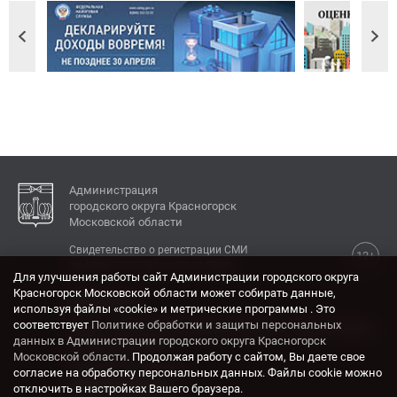
Администрация
городского округа Красногорск
Московской области
Свидетельство о регистрации СМИ
12+
Эл № ФС77-77792 от 31.01.2020.
Для улучшения работы сайт Администрации городского округа
Красногорск Московской области может собирать данные,
КОНТАКТЫ
используя файлы «cookie» и метрические программы . Это
соответствует
Политике обработки и защиты персональных
Адрес: 143404, Московская область, г. Красногорск,
данных в Администрации городского округа Красногорск
ул. Ленина, дом 4.
Московской области
. Продолжая работу с сайтом, Вы даете свое
Электронная почта:
согласие на обработку персональных данных. Файлы cookie можно
krasrn@mosreg.ru
отключить в настройках Вашего браузера.