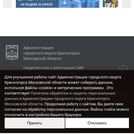
Администрация
городского округа Красногорск
Московской области
Свидетельство о регистрации СМИ
12+
Эл № ФС77-77792 от 31.01.2020.
Для улучшения работы сайт Администрации городского округа
Красногорск Московской области может собирать данные,
КОНТАКТЫ
используя файлы «cookie» и метрические программы . Это
соответствует
Политике обработки и защиты персональных
Адрес: 143404, Московская область, г. Красногорск,
данных в Администрации городского округа Красногорск
ул. Ленина, дом 4.
Московской области
. Продолжая работу с сайтом, Вы даете свое
Электронная почта:
согласие на обработку персональных данных. Файлы cookie можно
krasrn@mosreg.ru
отключить в настройках Вашего браузера.
Принять
Отклонить
Разработка и поддержка сайта ADN