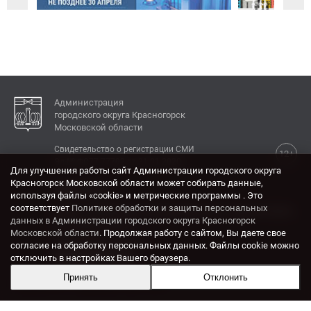
Администрация
городского округа Красногорск
Московской области
Свидетельство о регистрации СМИ
12+
Эл № ФС77-77792 от 31.01.2020.
Для улучшения работы сайт Администрации городского округа
Красногорск Московской области может собирать данные,
КОНТАКТЫ
используя файлы «cookie» и метрические программы . Это
соответствует
Политике обработки и защиты персональных
Адрес: 143404, Московская область, г. Красногорск,
данных в Администрации городского округа Красногорск
ул. Ленина, дом 4.
Московской области
. Продолжая работу с сайтом, Вы даете свое
Электронная почта:
согласие на обработку персональных данных. Файлы cookie можно
krasrn@mosreg.ru
отключить в настройках Вашего браузера.
Принять
Отклонить
Разработка и поддержка сайта ADN