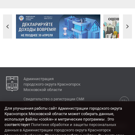
Администрация
городского округа Красногорск
Московской области
Свидетельство о регистрации СМИ
12+
Эл № ФС77-77792 от 31.01.2020.
Для улучшения работы сайт Администрации городского округа
Красногорск Московской области может собирать данные,
КОНТАКТЫ
используя файлы «cookie» и метрические программы . Это
соответствует
Политике обработки и защиты персональных
Адрес: 143404, Московская область, г. Красногорск,
данных в Администрации городского округа Красногорск
ул. Ленина, дом 4.