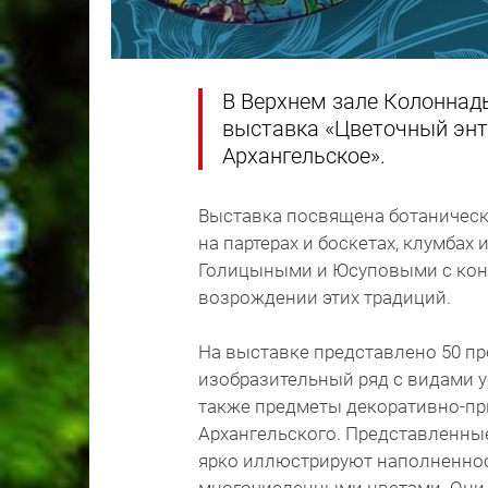
В Верхнем зале Колоннады
выставка «Цветочный энт
Архангельское».
Выставка посвящена ботаническ
на партерах и боскетах, клумбах
Голицыными и Юсуповыми с конца
возрождении этих традиций.
На выставке представлено 50 п
изобразительный ряд с видами ус
также предметы декоративно-пр
Архангельского. Представленные
ярко иллюстрируют наполненнос