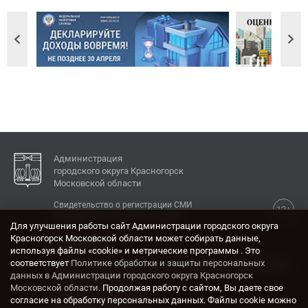
Администрация
городского округа Красногорск
Московской области
Свидетельство о регистрации СМИ
12+
Эл № ФС77-77792 от 31.01.2020.
Для улучшения работы сайт Администрации городского округа
Красногорск Московской области может собирать данные,
КОНТАКТЫ
используя файлы «cookie» и метрические программы . Это
соответствует
Политике обработки и защиты персональных
Адрес: 143404, Московская область, г. Красногорск,
данных в Администрации городского округа Красногорск
ул. Ленина, дом 4.
Московской области
. Продолжая работу с сайтом, Вы даете свое
Электронная почта:
согласие на обработку персональных данных. Файлы cookie можно