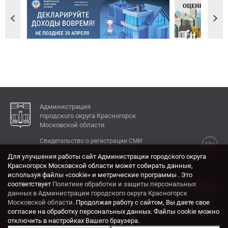
Администрация
городского округа Красногорск
Московской области
Свидетельство о регистрации СМИ
12+
Эл № ФС77-77792 от 31.01.2020.
Для улучшения работы сайт Администрации городского округа
Красногорск Московской области может собирать данные,
КОНТАКТЫ
используя файлы «cookie» и метрические программы . Это
соответствует
Политике обработки и защиты персональных
Адрес: 143404, Московская область, г. Красногорск,
данных в Администрации городского округа Красногорск
ул. Ленина, дом 4.
Московской области
. Продолжая работу с сайтом, Вы даете свое
Электронная почта:
согласие на обработку персональных данных. Файлы cookie можно
krasrn@mosreg.ru
отключить в настройках Вашего браузера.