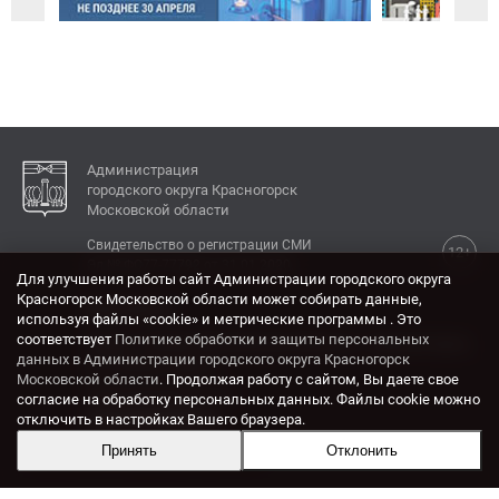
Администрация
городского округа Красногорск
Московской области
Свидетельство о регистрации СМИ
12+
Эл № ФС77-77792 от 31.01.2020.
Для улучшения работы сайт Администрации городского округа
Красногорск Московской области может собирать данные,
КОНТАКТЫ
используя файлы «cookie» и метрические программы . Это
соответствует
Политике обработки и защиты персональных
Адрес: 143404, Московская область, г. Красногорск,
данных в Администрации городского округа Красногорск
ул. Ленина, дом 4.
Московской области
. Продолжая работу с сайтом, Вы даете свое
Электронная почта:
согласие на обработку персональных данных. Файлы cookie можно
krasrn@mosreg.ru
отключить в настройках Вашего браузера.
Принять
Отклонить
Разработка и поддержка сайта ADN