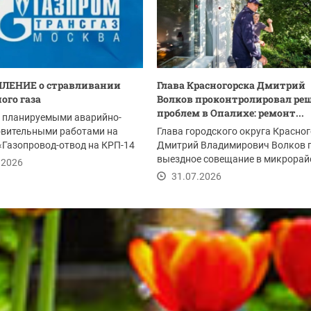
ЛЕНИЕ о стравливании
Глава Красногорска Дмитрий
ого газа
Волков проконтролировал ре
проблем в Опалихе: ремонт...
с планируемыми аварийно-
овительными работами на
Глава городского округа Красно
«Газопровод-отвод на КРП-14
Дмитрий Владимирович Волков 
м 2-я...
выездное совещание в микрорай
.2026
Опалиха после...
31.07.2026