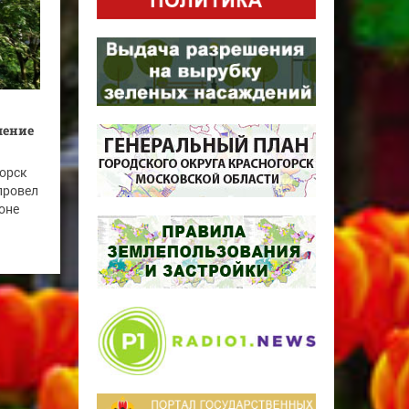
шение
горск
провел
оне