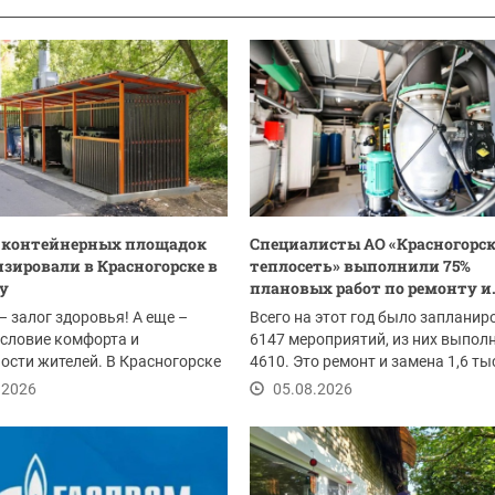
0 контейнерных площадок
Специалисты АО «Красногорс
зировали в Красногорске в
теплосеть» выполнили 75%
ду
плановых работ по ремонту и.
– залог здоровья! А еще –
Всего на этот год было запланир
словие комфорта и
6147 мероприятий, из них выпол
ости жителей. В Красногорске
4610. Это ремонт и замена 1,6 т
ом провели...
погонных...
.2026
05.08.2026