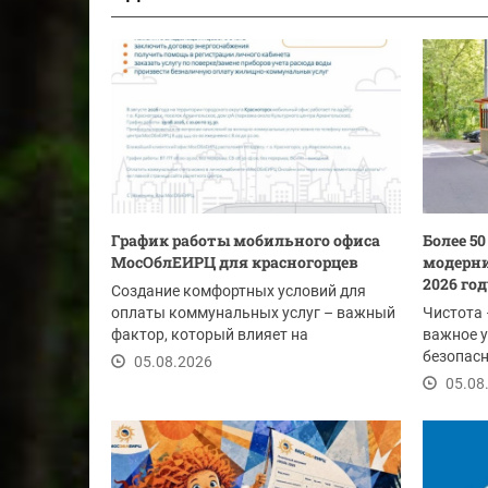
График работы мобильного офиса
Более 5
МосОблЕИРЦ для красногорцев
модерни
2026 го
Создание комфортных условий для
оплаты коммунальных услуг – важный
Чистота 
фактор, который влияет на
важное у
своевременность...
безопасн
05.08.2026
этим лет
05.08