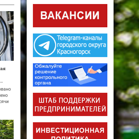
кая
..
овано
нено
ысячи