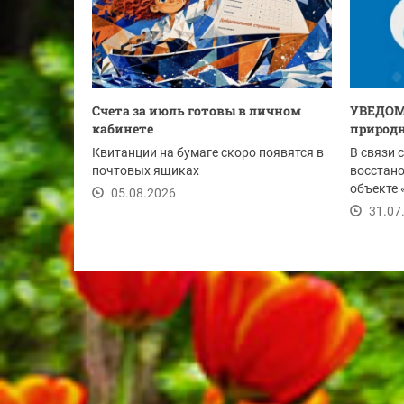
Счета за июль готовы в личном
УВЕДОМ
кабинете
природн
Квитанции на бумаге скоро появятся в
В связи 
почтовых ящиках
восстан
объекте 
05.08.2026
Ду-1020 м
31.07