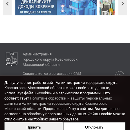
Администрация
городского округа Красногорск
Московской области
Свидетельство о регистрации СМИ
12+
Эл № ФС77-77792 от 31.01.2020.
Для улучшения работы сайт Администрации городского округа
Красногорск Московской области может собирать данные,
КОНТАКТЫ
используя файлы «cookie» и метрические программы . Это
соответствует
Политике обработки и защиты персональных
Адрес: 143404, Московская область, г. Красногорск,
данных в Администрации городского округа Красногорск
ул. Ленина, дом 4.
Московской области
. Продолжая работу с сайтом, Вы даете свое
Электронная почта:
согласие на обработку персональных данных. Файлы cookie можно
krasrn@mosreg.ru
отключить в настройках Вашего браузера.
Принять
Отклонить