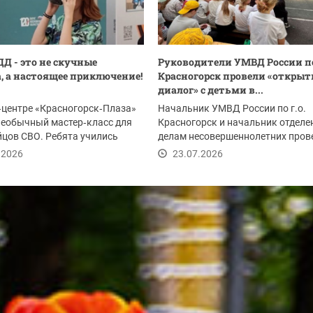
ДД - это не скучные
Руководители УМВД России по
, а настоящее приключение!
Красногорск провели «откры
диалог» с детьми в...
‑центре «Красногорск‑Плаза»
Начальник УМВД России по г.о.
необычный мастер‑класс для
Красногорск и начальник отделе
йцов СВО. Ребята учились
делам несовершеннолетних пров
...
мероприятие в...
.2026
23.07.2026