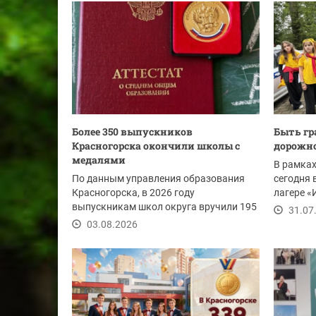
Более 350 выпускников
Быть г
Красногорска окончили школы с
дорожно
медалями
В рамках
По данным управления образования
сегодня 
Красногорска, в 2026 году
лагере «
выпускникам школ округа вручили 195
организо
31.07
золотых и 158...
03.08.2026