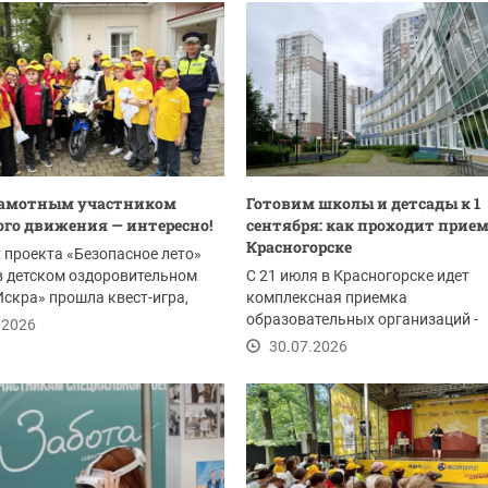
рамотным участником
Готовим школы и детсады к 1
го движения — интересно!
сентября: как проходит прием
Красногорске
 проекта «Безопасное лето»
в детском оздоровительном
С 21 июля в Красногорске идет
Искра» прошла квест-игра,
комплексная приемка
ванная...
образовательных организаций -
.2026
комиссия проверяет готовность 1
30.07.2026