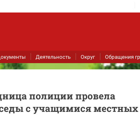
окументы
Деятельность
Округ
Обращения г
удница полиции провела
еседы с учащимися местных