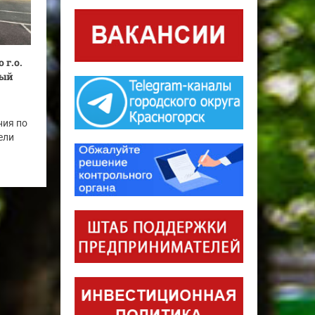
 г.о.
тый
ния по
ели