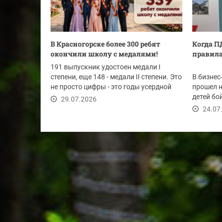
В Красногорске более 300 ребят
Когда П
окончили школу с медалями!
правила
191 выпускник удостоен медали I
степени, еще 148 - медали II степени. Это
В бизнес
не просто цифры - это годы усердной
прошел 
работы,...
детей бо
29.07.2026
правилам
24.07