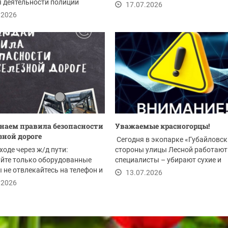
 деятельности полиции
безопасности. Отдых у...
17.07.2026
ители...
.2026
аем правила безопасности
Уважаемые красногорцы!
зной дороге
Сегодня в экопарке «Губайловск
ходе через ж/д пути:
стороны улицы Лесной работают
йте только оборудованные
специалисты – убирают сухие и
 не отвлекайтесь на телефон и
аварийные деревья....
13.07.2026
...
.2026