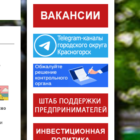
нно
 и