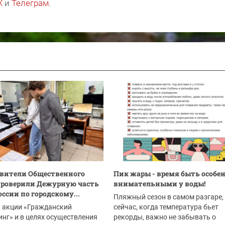
X
и
Телеграм
.
вители Общественного
Пик жары - время быть особе
проверили Дежурную часть
внимательными у воды!
ссии по городскому...
Пляжный сезон в самом разгаре,
х акции «Гражданский
сейчас, когда температура бьет
нг» и в целях осуществления
рекорды, важно не забывать о