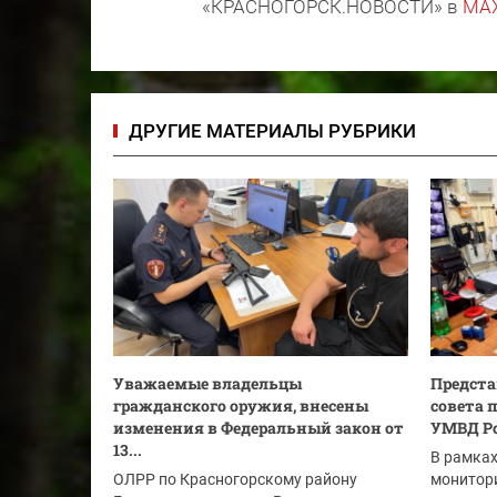
«КРАСНОГОРСК.НОВОСТИ» в
MA
ДРУГИЕ МАТЕРИАЛЫ РУБРИКИ
Уважаемые владельцы
Предста
гражданского оружия, внесены
совета 
изменения в Федеральный закон от
УМВД Ро
13...
В рамка
ОЛРР по Красногорскому району
монитори