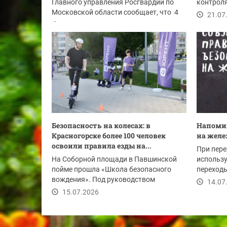
Главного управления Росгвардии по
контроля
Московской области сообщает, что 4
представ
21.07
июля 2026 года...
28.07.2026
Безопасность на колесах: в
Напомин
Красногорске более 100 человек
на желе
освоили правила езды на...
При пере
На Соборной площади в Павшинской
использу
пойме прошла «Школа безопасного
переходы
вождения». Под руководством
снимайте
14.07
опытных инструкторов...
15.07.2026