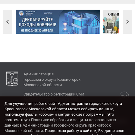
Администрация
городского округа Красногорск
Московской области
Свидетельство о регистрации СМИ
12+
Эл № ФС77-77792 от 31.01.2020.
Для улучшения работы сайт Администрации городского округа
Красногорск Московской области может собирать данные,
КОНТАКТЫ
используя файлы «cookie» и метрические программы . Это
соответствует
Политике обработки и защиты персональных
Адрес: 143404, Московская область, г. Красногорск,
данных в Администрации городского округа Красногорск
ул. Ленина, дом 4.
Московской области
. Продолжая работу с сайтом, Вы даете свое
Электронная почта: