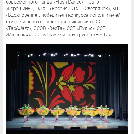
современного танца «Flash Dance», театр
«Горошины», ОДХС «Россия», ДХС «Светлячок», ХШ
«Вдохновение», победители конкурса исполнителей
стихов и песен на иностранных языках, ССТ
«Tap&Jazz», ОСЭВ «ВесТа», ССТ «Пульс», ССТ
«Иллюзия», ССТ «Драйв» и шоу-группа «ВесТа».