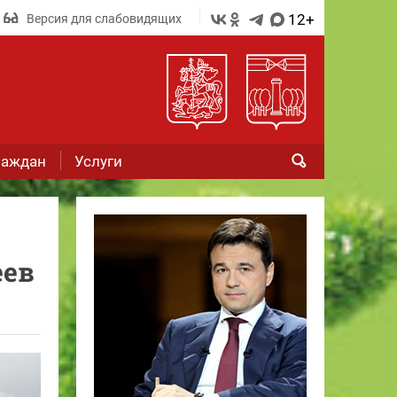
12+
Версия для слабовидящих
раждан
Услуги
еев