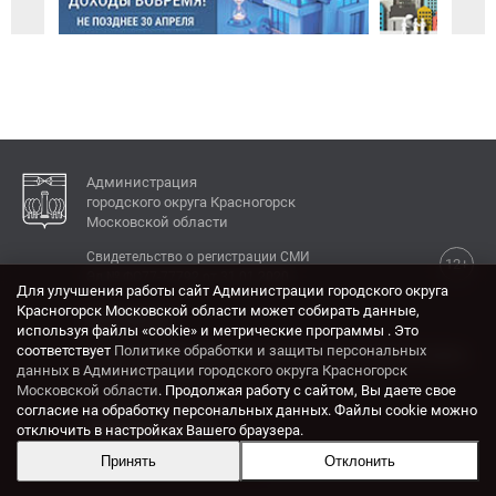
Администрация
городского округа Красногорск
Московской области
Свидетельство о регистрации СМИ
12+
Эл № ФС77-77792 от 31.01.2020.
Для улучшения работы сайт Администрации городского округа
Красногорск Московской области может собирать данные,
КОНТАКТЫ
используя файлы «cookie» и метрические программы . Это
соответствует
Политике обработки и защиты персональных
Адрес: 143404, Московская область, г. Красногорск,
данных в Администрации городского округа Красногорск
ул. Ленина, дом 4.
Московской области
. Продолжая работу с сайтом, Вы даете свое
Электронная почта:
согласие на обработку персональных данных. Файлы cookie можно
krasrn@mosreg.ru
отключить в настройках Вашего браузера.
Принять
Отклонить
Разработка и поддержка сайта ADN