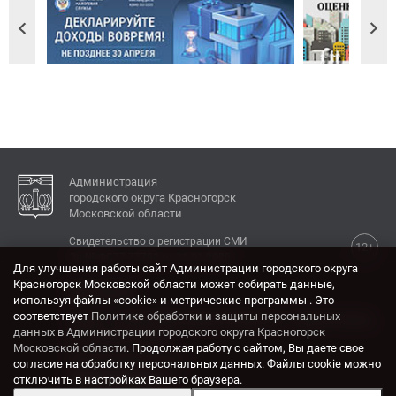
Администрация
городского округа Красногорск
Московской области
Свидетельство о регистрации СМИ
12+
Эл № ФС77-77792 от 31.01.2020.
Для улучшения работы сайт Администрации городского округа
Красногорск Московской области может собирать данные,
КОНТАКТЫ
используя файлы «cookie» и метрические программы . Это
соответствует
Политике обработки и защиты персональных
Адрес: 143404, Московская область, г. Красногорск,
данных в Администрации городского округа Красногорск
ул. Ленина, дом 4.
Московской области
. Продолжая работу с сайтом, Вы даете свое
Электронная почта:
согласие на обработку персональных данных. Файлы cookie можно
krasrn@mosreg.ru
отключить в настройках Вашего браузера.