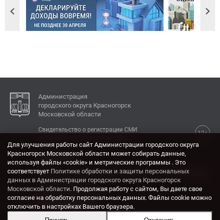
Администрация
городского округа Красногорск
Московской области
Свидетельство о регистрации СМИ
12+
Эл № ФС77-77792 от 31.01.2020.
Для улучшения работы сайт Администрации городского округа
Красногорск Московской области может собирать данные,
КОНТАКТЫ
используя файлы «cookie» и метрические программы . Это
соответствует
Политике обработки и защиты персональных
Адрес: 143404, Московская область, г. Красногорск,
данных в Администрации городского округа Красногорск
ул. Ленина, дом 4.
Московской области
. Продолжая работу с сайтом, Вы даете свое
Электронная почта:
согласие на обработку персональных данных. Файлы cookie можно
krasrn@mosreg.ru
отключить в настройках Вашего браузера.