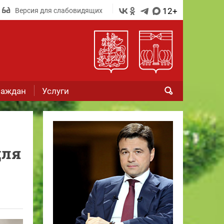
12+
Версия для слабовидящих
раждан
Услуги
для