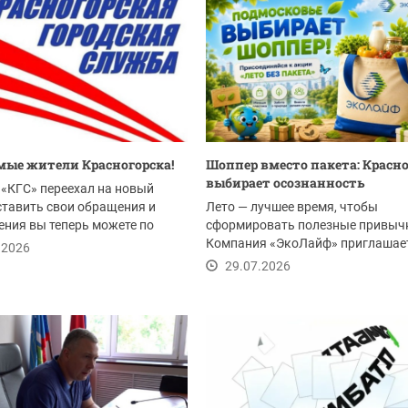
ые жители Красногорска!
Шоппер вместо пакета: Красн
выбирает осознанность
«КГС» переехал на новый
ставить свои обращения и
Лето — лучшее время, чтобы
ния вы теперь можете по
сформировать полезные привыч
Компания «ЭкоЛайф» приглашае
.2026
жителей Красногорска и всего...
29.07.2026