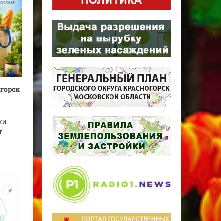
огорск
ки.
т